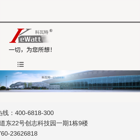
00-6818-300
22号创志科技园一期1栋9楼
760-23626818