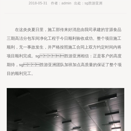
2018-05-31 作者：admin 出处：sg胜游亚洲
在这炎炎夏日里，施工部传来好消息由我司承建的甘源食品
三期高洁分包车间净化工程于今日顺利验收成功。整个项目施工
顺利，无一事故发生，并严格按照施工合同上双方约定时间内将
项目顺利完成。sg胜游亚洲相信：正是客户的高度
期待，sg胜游亚洲团队加班加点高质量的保证了整个项
目的顺利完工。