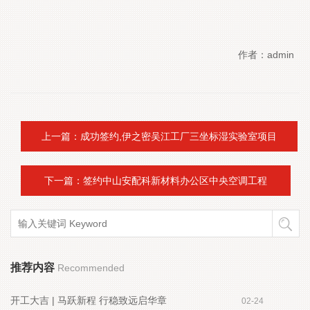
作者：admin
上一篇：成功签约,伊之密吴江工厂三坐标湿实验室项目
 下一篇：签约中山安配科新材料办公区中央空调工程 
推荐内容
Recommended
开工大吉 | 马跃新程 行稳致远启华章
02-24