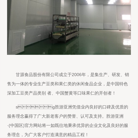
甘源食品股份有限公司成立于2006年，是集生产、研发、销
售为一体的专业生产豆类和果仁类的休闲食品企业，是中国特色
深加工豆类产品类别 者、中国蟹黄等口味果仁的开创者！
sg胜游亚洲凭借业内良好的口碑及优质的
服务理念赢得了广大新老客户的赞誉、认可及支持。胜游亚洲
·(中国区)官方网站将一如既往地秉承优异的企业文化及良好的服
务理念，为广大客户打造满意的精品工程！