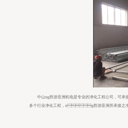
中山sg胜游亚洲机电是专业的净化工程公司，可承接
多个行业净化工程，sg胜游亚洲