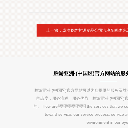
 上一篇：成功签约甘源食品公司洁净车间改造工程 
胜游亚洲·(中国区)官方网站的服务 Ou
胜游亚洲·(中国区)官方网站可以为您提供的服务及胜
的态度，服务流程、服务优势、胜游亚洲·(中国区)
的。 How are the services that we could p
toward service, our service process, service 
environment in our ey