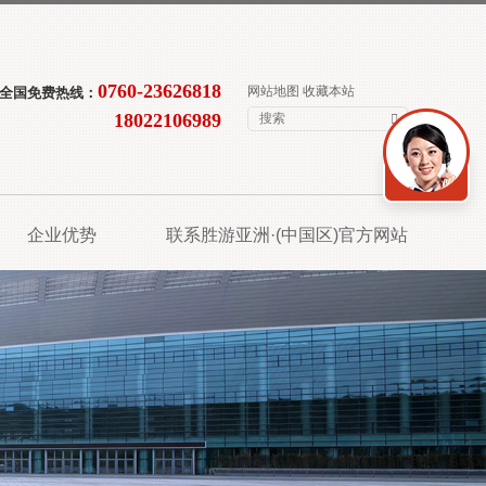
0760-23626818
网站地图
收藏本站
全国免费热线：
18022106989
企业优势
联系胜游亚洲·(中国区)官方网站