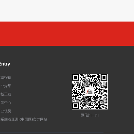
ntry
在线报价
企业介绍
样板工程
新闻中心
企业优势
微信扫一扫
系胜游亚洲·(中国区)官方网站