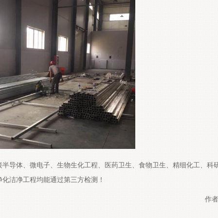
半导体、微电子、生物生化工程、医药卫生、食物卫生、精细化工、科
所承接之净化洁净工程均能通过第三方检测！
作者