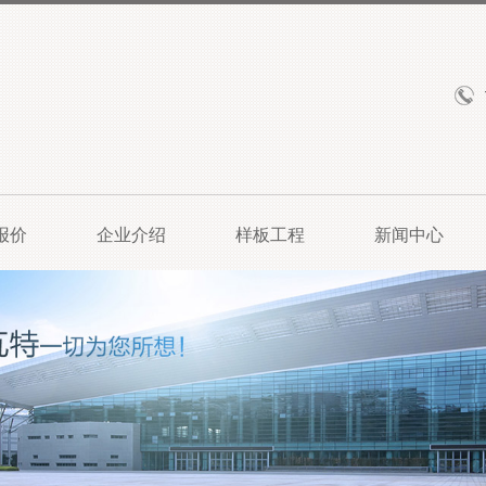
报价
企业介绍
样板工程
新闻中心