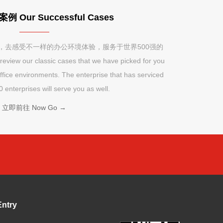
Our Successful Cases
经典案例，去感受不一样的办公环境体验，服务于世界500强的
w our classic cases that we have picked for you
office environments. The enterprise that has serviced
 enterprises will serve you as well.
立即前往 Now Go →
ntry